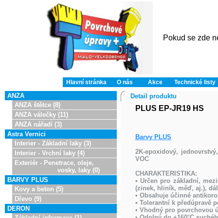
Pokud se zde ne
Hlavní stránka
O nás
Akce
Technické listy
ANZA
Detail produktu
ANZA štětce (8)
PLUS EP-JR19 HS
ANZA válečky (11)
ANZA nářadí (3)
Astra Vernici
Barvy PLUS
Interier - Základní laky (3)
2K-epoxidový, jednovrstv
Interier - Vrchní laky (4)
VOC
Exteriér - Penetrace, oleje,
vosky, laky (0)
CHARAKTERISTIKA:
BARVY PLUS
• Určen pro základní, meziv
(zinek, hliník, měď, aj.), 
Kovy a beton (5)
• Obsahuje účinné antikor
Dřevo (9)
• Tolerantní k předúpravě p
DERON
• Vhodný pro povrchovou ú
• Odolný do +160°C suchého
Základní informace (1)