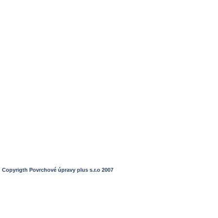
Podlahy - úprava, čištění, údržba
Venkovní dřevo - oleje a vosky
Interiérové barv
Copyrigth Povrchové úpravy plus s.r.o 2007