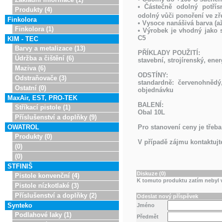
• Částečně odolný potřís
Produkty (4)
odolný vůči ponoření ve zře
Finkolora
• Vysoce nanášivá barva (a
Finkolora (1)
• Výrobek je vhodný jako 
C5
KIM - TEC
Barvy a metalizace (13)
PŘÍKLADY POUŽITÍ:
Údržba a čištění (6)
stavební, strojírenský, ene
Maziva (6)
ODSTÍNY:
Odstraňovače (3)
standardně: červenohnědý
Ostatní (0)
objednávku
MaxAir, EST, PRO-TEK
BALENÍ:
Stříkací pistole (1)
Obal 10L
Příslušenství a doplňky (9)
Pro stanovení ceny je třeba
OWATROL
Produkty (0)
V případě zájmu kontaktujte
(0)
(0)
STFINIŠ
Diskuze (0)
Pistole konvenční (4)
K tomuto produktu zatím nebyl v
Pistole nízkotlaké (3)
Příslušenství a doplňky (2)
Odeslat nový příspěvek
Synteko
Jméno
Podlahové laky (1)
Předmět