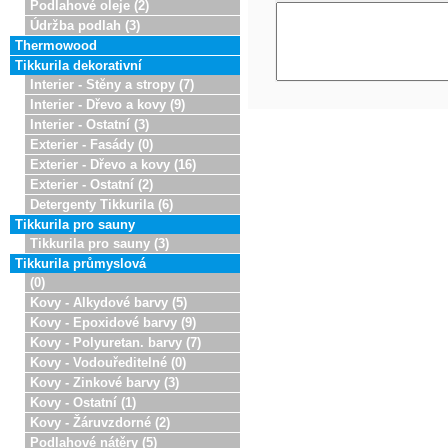
Podlahové oleje (2)
Údržba podlah (3)
Thermowood
Tikkurila dekorativní
Interier - Stěny a stropy (7)
Interier - Dřevo a kovy (9)
Interier - Ostatní (3)
Exterier - Fasády (0)
Exterier - Dřevo a kovy (16)
Exterier - Ostatní (2)
Detergenty Tikkurila (6)
Tikkurila pro sauny
Tikkurila pro sauny (3)
Tikkurila průmyslová
(0)
Kovy - Alkydové barvy (5)
Kovy - Epoxidové barvy (9)
Kovy - Polyuretan. barvy (7)
Kovy - Vodouředitelné (0)
Kovy - Zinkové barvy (3)
Kovy - Ostatní (1)
Kovy - Žáruvzdorné (2)
Podlahové nátěry (5)