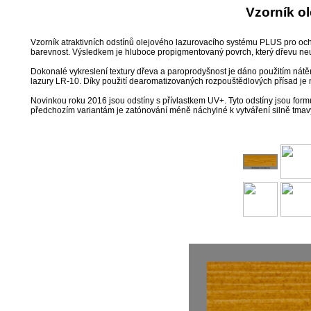
Vzorník o
Vzorník atraktivních odstínů olejového lazurovacího systému PLUS pro och
barevnost. Výsledkem je hluboce propigmentovaný povrch, který dřevu neu
Dokonalé vykreslení textury dřeva a paroprodyšnost je dáno použitím nát
lazury LR-10. Díky použití dearomatizovaných rozpouštědlových přísad je 
Novinkou roku 2016 jsou odstíny s přívlastkem UV+. Tyto odstíny jsou formu
předchozím variantám je zatónování méně náchylné k vytváření silně tmavý