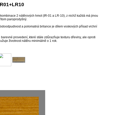
 IR01+LR10
í kombinace 2 nátěrových hmot (IR-01 a LR-10), z nichž každá má jinou
řitom paroprodyšný.
odoodpudivost a polomatná brilance je dílem voskových přísad vrchní
arevné provedení, které stále zdůrazňuje texturu dřeviny, ale oproti
žuje životnost nátěru minimálně o 1 rok.