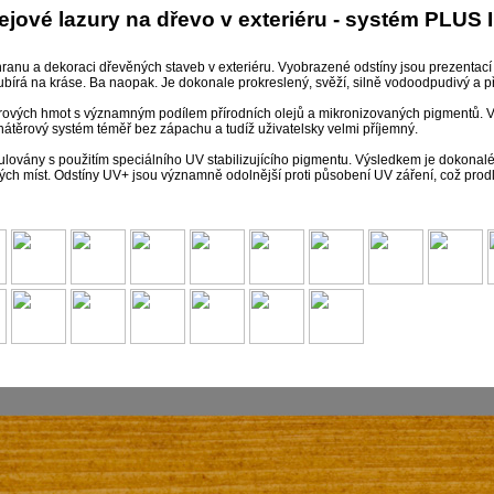
lejové lazury na dřevo v exteriéru - systém PLUS
ranu a dekoraci dřevěných staveb v exteriéru. Vyobrazené odstíny jsou prezentac
bírá na kráse. Ba naopak. Je dokonale prokreslený, svěží, silně vodoodpudivý a p
ěrových hmot s významným podílem přírodních olejů a mikronizovaných pigmentů. V
nátěrový systém téměř bez zápachu a tudíž uživatelsky velmi příjemný.
lovány s použitím speciálního UV stabilizujícího pigmentu. Výsledkem je dokonalé b
ch míst. Odstíny UV+ jsou významně odolnější proti působení UV záření, což prodlu