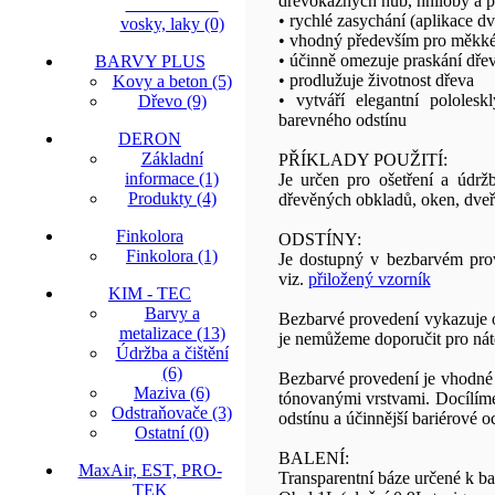
dřevokazných hub, hniloby a p
• rychlé zasychání (aplikace d
vosky, laky (0)
• vhodný především pro měkké 
• účinně omezuje praskání dře
BARVY PLUS
• prodlužuje životnost dřeva
Kovy a beton (5)
• vytváří elegantní pololesk
Dřevo (9)
barevného odstínu
DERON
Základní
PŘÍKLADY POUŽITÍ:
informace (1)
Je určen pro ošetření a údrž
Produkty (4)
dřevěných obkladů, oken, dveří
Finkolora
ODSTÍNY:
Finkolora (1)
Je dostupný v bezbarvém pro
viz.
přiložený vzorník
KIM - TEC
Barvy a
Bezbarvé provedení vykazuje o
metalizace (13)
je nemůžeme doporučit pro nát
Údržba a čištění
(6)
Bezbarvé provedení je vhodné 
Maziva (6)
tónovanými vrstvami. Docílíme
Odstraňovače (3)
odstínu a účinnější bariérové o
Ostatní (0)
BALENÍ:
MaxAir, EST, PRO-
Transparentní báze určené k b
TEK