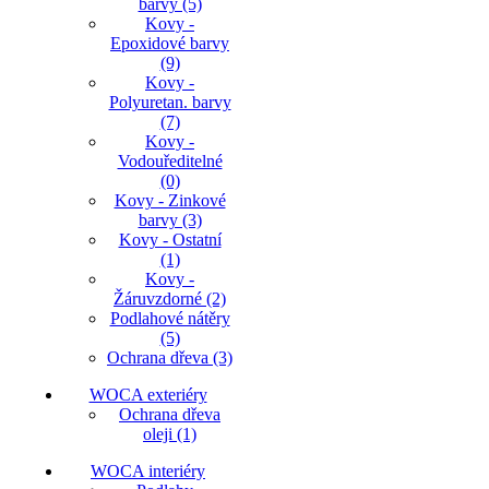
barvy (5)
Kovy -
Epoxidové barvy
(9)
Kovy -
Polyuretan. barvy
(7)
Kovy -
Vodouředitelné
(0)
Kovy - Zinkové
barvy (3)
Kovy - Ostatní
(1)
Kovy -
Žáruvzdorné (2)
Podlahové nátěry
(5)
Ochrana dřeva (3)
WOCA exteriéry
Ochrana dřeva
oleji (1)
WOCA interiéry