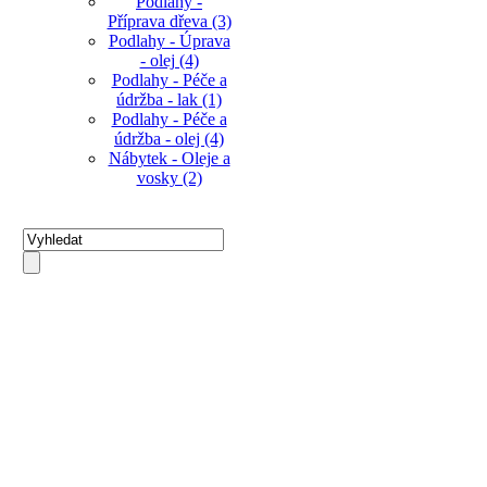
Podlahy -
Příprava dřeva (3)
Podlahy - Úprava
- olej (4)
Podlahy - Péče a
údržba - lak (1)
Podlahy - Péče a
údržba - olej (4)
Nábytek - Oleje a
vosky (2)