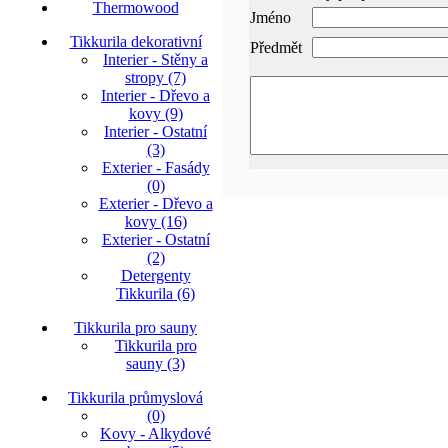
Thermowood
Jméno
Tikkurila dekorativní
Předmět
Interier - Stěny a
stropy (7)
Interier - Dřevo a
kovy (9)
Interier - Ostatní
(3)
Exterier - Fasády
(0)
Exterier - Dřevo a
kovy (16)
Exterier - Ostatní
(2)
Detergenty
Tikkurila (6)
Tikkurila pro sauny
Tikkurila pro
sauny (3)
Tikkurila průmyslová
(0)
Kovy - Alkydové