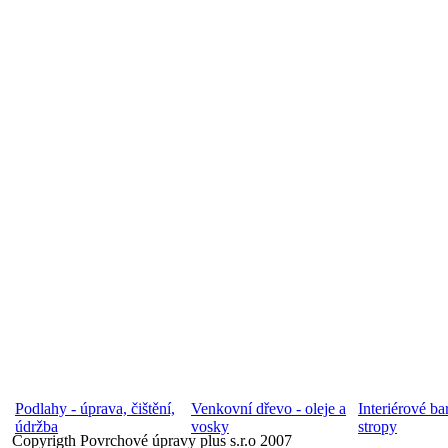
Podlahy - úprava, čištění,
Venkovní dřevo - oleje a
Interiérové ba
údržba
vosky
stropy
Copyrigth Povrchové úpravy plus s.r.o 2007