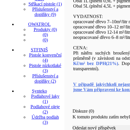
Obal 1L (plnění 0,9L + pigmen
Stříkací pistole (1)
Obal 5L (plnění 4,5L + pigmen
Příslušenství a
doplňky (9)
VYDATNOST:
opracované dřevo 7–10m²/litr 
OWATROL
opracované dřevo 10–12 m²/litr
Produkty (0)
opracované dřevo 12-14 m²/litr 
(0)
neopracované dřevo 6–8 m²/litr
(0)
CENA:
STFINIŠ
Při nátěru suchých broušený
Pistole konvenční
průměrně (v závislosti na ods
(4)
Kč/m² bez DPH(21%)
. Dop
Pistole nízkotlaké
transparentní).
(3)
Příslušenství a
doplňky (2)
V případě jakýchkoli nejas
jsme Vám připraveni ke kon
Synteko
Podlahové laky
(1)
Podlahové oleje
Diskuze (0)
(2)
K tomuto produktu zatím nebyl
Údržba podlah
(3)
Odeslat nový příspěvek