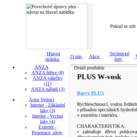
Pokud se zde 
Hlavní
Technické
O nás
Akce
V
stránka
listy
ANZA
Detail produktu
ANZA štětce (8)
PLUS W-vosk
ANZA válečky
(11)
ANZA nářadí (3)
Barvy PLUS
Astra Vernici
Rychleschnoucí, vodou ředitel
Interier - Základní
s přísadou speciálních hydrof
laky (3)
v exteriéru i interiéru.
Interier - Vrchní
laky (4)
CHARAKTERISTIKA:
Exteriér -
• zabraňuje dřevu pohlcova
Penetrace, oleje,