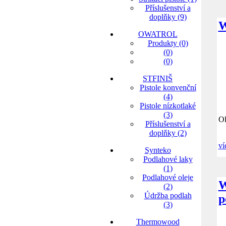
Příslušenství a
doplňky (9)
W
OWATROL
Produkty (0)
(0)
(0)
STFINIŠ
Pistole konvenční
(4)
Pistole nízkotlaké
(3)
Ol
Příslušenství a
doplňky (2)
ví
Synteko
Podlahové laky
(1)
Podlahové oleje
W
(2)
Údržba podlah
p
(3)
Thermowood