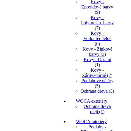
Kovy -
Epoxidové barvy
(9)
Kovy -
Polyuretan. barvy
(7)
Kovy -
Vodouředitelné
(0)
Kovy - Zinkové
barvy (3)
Kovy - Ostatní
(1)
Kovy -
Žáruvzdorné (2)
Podlahové nátěry
(5)
Ochrana dřeva (3)
WOCA exteriéry
Ochrana dřeva
oleji (1)
WOCA interiéry
Podlahy -