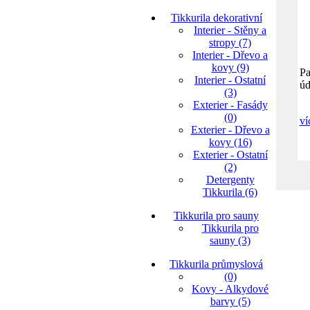
Tikkurila dekorativní
Interier - Stěny a
stropy (7)
Interier - Dřevo a
kovy (9)
Pa
Interier - Ostatní
úd
(3)
Exterier - Fasády
(0)
ví
Exterier - Dřevo a
kovy (16)
Exterier - Ostatní
(2)
Detergenty
Tikkurila (6)
Tikkurila pro sauny
Tikkurila pro
sauny (3)
Tikkurila průmyslová
(0)
Kovy - Alkydové
barvy (5)