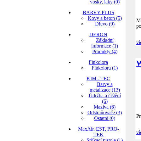
vosky, laky (0)
BARVY PLUS
Kovy a beton (5)
Mý
Dřevo (9)
po
DERON
Základní
ví
informace (1)
Produkty (4)
W
Finkolora
Finkolora (1)
KIM - TEC
Barvy a
metalizace (13)
Údržba a čištění
(6)
Maziva (6)
Odstraňovače (3)
Pr
Ostatní (0)
MaxAir, EST, PRO-
ví
TEK
Stříkací pistole (1)