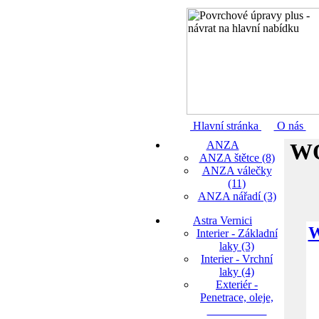
Hlavní stránka
O nás
ANZA
WO
ANZA štětce (8)
ANZA válečky
(11)
ANZA nářadí (3)
Astra Vernici
W
Interier - Základní
laky (3)
Interier - Vrchní
laky (4)
Exteriér -
Penetrace, oleje,